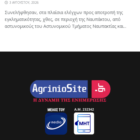
3 ΑΥΓΟΎΣΤΟΥ, 2026
Συνελήφθησαν, στα πλαίσια ελέγχων προς αποτροπή της
εγκληματικότητας, χθες, σε περιοχή της Ναυπάκτου, από
αστυνομικούς του Αστυνομικού Τμήματος Ναυπακτίας και...