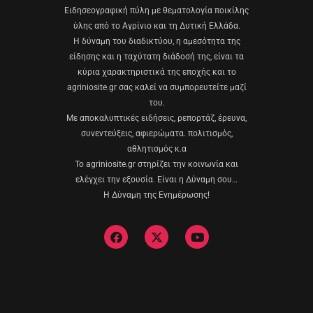
Eιδησεογραφική πύλη με θεματολογία ποικίλης
ύλης από το Αγρίνιο και τη Δυτική Ελλάδα.
Η δύναμη του διαδικτύου, η αμεσότητα της
είδησης και η ταχύτατη διάδοσή της, είναι τα
κύρια χαρακτηριστικά της εποχής και το
agriniosite.gr σας καλεί να συμπορευτείτε μαζί
του.
Με αποκαλυπτικές ειδήσεις, ρεπορτάζ, έρευνα,
συνεντεύξεις, αφιερώματα. πολιτισμός,
αθλητισμός κ.α
Το agriniosite.gr στηρίζει την κοινωνία και
ελέγχει την εξουσία. Είναι η Δύναμη σου…
Η Δύναμη της Ενημέρωσης!