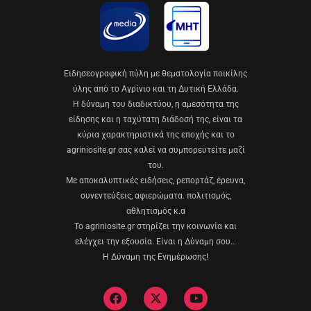
Eιδησεογραφική πύλη με θεματολογία ποικίλης
ύλης από το Αγρίνιο και τη Δυτική Ελλάδα.
Η δύναμη του διαδικτύου, η αμεσότητα της
είδησης και η ταχύτατη διάδοσή της, είναι τα
κύρια χαρακτηριστικά της εποχής και το
agriniosite.gr σας καλεί να συμπορευτείτε μαζί
του.
Με αποκαλυπτικές ειδήσεις, ρεπορτάζ, έρευνα,
συνεντεύξεις, αφιερώματα. πολιτισμός,
αθλητισμός κ.α
Το agriniosite.gr στηρίζει την κοινωνία και
ελέγχει την εξουσία. Είναι η Δύναμη σου…
Η Δύναμη της Ενημέρωσης!