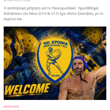
5 ΑΥΓΟΎΣΤΟΥ, 2026
Η αντίστροφη μέτρηση για το Πανευρωπαϊκό Πρωτάθλημα
Θαλάσσιου Σκι Νέων (U14 & U17) έχει πλέον ξεκινήσει, με το
Αγρίνιο και...
ΑΘΛΗΤΙΚΑ