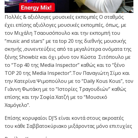
Πολλές & αξιόλογες μουσικές εκπομπές Ο σταθμός
έχει επίσης αξιόλογες μουσικές εκπομπές, όπως, με
τον Μιχάλη Τσαουσόπουλο και την εκπομπή του
“music and stars” με τα top 20 της διεθνής μουσικής
σκηνής ,συνεντεύξεις από τα μεγαλύτερα ονόματα της
ξένης Showbiz και όχι μόνο τον Κώστα Σιτόπουλο με
το “Top 40 της Media Inspector” καθώς και το “ξένο
TOP 20 της Media Inspector”.Τον Παναγιώτη Σίμο και
την Κατερίνα Ψιμοπούλου με το “Daily Kous Kous”, τον
Γιάννη Φωτάκη με το “Ιστορίες Τραγουδιών” καθώς
επίσης και την Σοφία Χατζή με το “Μουσικό
Χαμόγελο”.
Επίσης κορυφαίοι DJ’S είναι κοντά στους ακροατές
του κάθε Σαββατοκύριακο μιξάροντας μόνο επιτυχίες