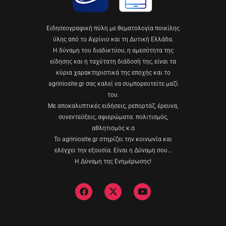
Eιδησεογραφική πύλη με θεματολογία ποικίλης
ύλης από το Αγρίνιο και τη Δυτική Ελλάδα.
Η δύναμη του διαδικτύου, η αμεσότητα της
είδησης και η ταχύτατη διάδοσή της, είναι τα
κύρια χαρακτηριστικά της εποχής και το
agriniosite.gr σας καλεί να συμπορευτείτε μαζί
του.
Με αποκαλυπτικές ειδήσεις, ρεπορτάζ, έρευνα,
συνεντεύξεις, αφιερώματα. πολιτισμός,
αθλητισμός κ.α
Το agriniosite.gr στηρίζει την κοινωνία και
ελέγχει την εξουσία. Είναι η Δύναμη σου…
Η Δύναμη της Ενημέρωσης!