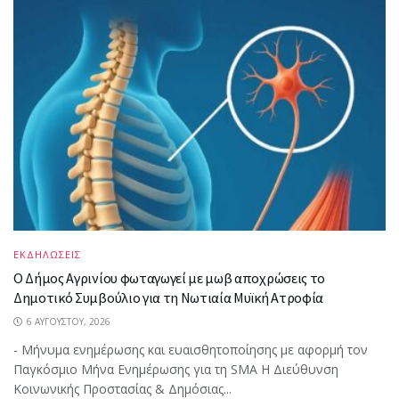
ΕΚΔΗΛΩΣΕΙΣ
Ο Δήμος Αγρινίου φωταγωγεί με μωβ αποχρώσεις το
Δημοτικό Συμβούλιο για τη Νωτιαία Μυϊκή Ατροφία
6 ΑΥΓΟΎΣΤΟΥ, 2026
- Μήνυμα ενημέρωσης και ευαισθητοποίησης με αφορμή τον
Παγκόσμιο Μήνα Ενημέρωσης για τη SMA Η Διεύθυνση
Κοινωνικής Προστασίας & Δημόσιας...