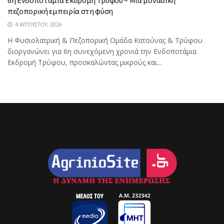
πεζοπορική εμπειρία στη φύση
4 ΑΥΓΟΎΣΤΟΥ, 2026
Η Φυσιολατρική & Πεζοπορική Ομάδα Κατούνας & Τρύφου
διοργανώνει για 6η συνεχόμενη χρονιά την Ενδοποτάμια
Εκδρομή Τρύφου, προσκαλώντας μικρούς και...