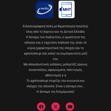
Eιδησεογραφική πύλη με θεματολογία ποικίλης
ύλης από το Αγρίνιο και τη Δυτική Ελλάδα.
Η δύναμη του διαδικτύου, η αμεσότητα της
είδησης και η ταχύτατη διάδοσή της, είναι τα
κύρια χαρακτηριστικά της εποχής και το
agriniosite.gr σας καλεί να συμπορευτείτε μαζί
του.
Με αποκαλυπτικές ειδήσεις, ρεπορτάζ, έρευνα,
συνεντεύξεις, αφιερώματα. πολιτισμός,
αθλητισμός κ.α
Το agriniosite.gr στηρίζει την κοινωνία και
ελέγχει την εξουσία. Είναι η Δύναμη σου…
Η Δύναμη της Ενημέρωσης!