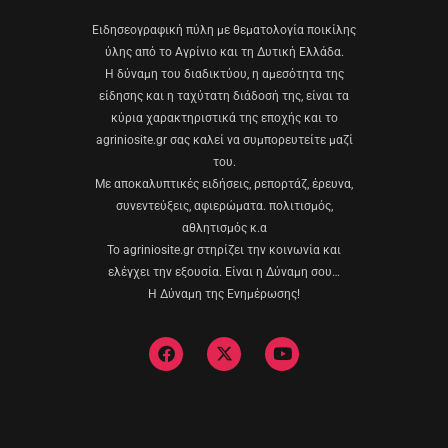
Eιδησεογραφική πύλη με θεματολογία ποικίλης
ύλης από το Αγρίνιο και τη Δυτική Ελλάδα.
Η δύναμη του διαδικτύου, η αμεσότητα της
είδησης και η ταχύτατη διάδοσή της, είναι τα
κύρια χαρακτηριστικά της εποχής και το
agriniosite.gr σας καλεί να συμπορευτείτε μαζί
του.
Με αποκαλυπτικές ειδήσεις, ρεπορτάζ, έρευνα,
συνεντεύξεις, αφιερώματα. πολιτισμός,
αθλητισμός κ.α
Το agriniosite.gr στηρίζει την κοινωνία και
ελέγχει την εξουσία. Είναι η Δύναμη σου…
Η Δύναμη της Ενημέρωσης!