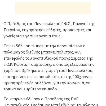
Ο Πρόεδρος του Παναιτωλικού Γ.Φ.Σ., Παναγιώτης
Στεργίου, ευχαρίστησε αθλητές, προπονητές και
γονείς για την συνεργασία τους.
Την εκδήλωση τίμησε με την παρουσία του ο
παλαίμαχος διεθνής μπασκεμπολίστας, νυν
επικεφαλής του αναπτυξιακού προγράμματος της
Ε.Ο.Κ. Κώστας Τσαρτσαρής, ο οποίος εξέφρασε την
χαρά που βρέθηκε στη γιορτή του Παναιτωλικού,
επισημαίνοντας τη σπουδαιότητα της 100χρονης
προσφοράς ενός συλλόγου για την κοινωνία, σε
τοπικό και ευρύτερο επίπεδο.
Το «παρών» έδωσαν ο Πρόεδρος της ΠΑΕ
Παναιτωλικός, Γεράσιμος Μπελεβώνης, τα μέλη του