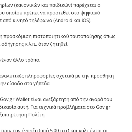
ρίων (κανονικών και παιδικών) παρέχεται ο
του οποίου πρέπει να προστεθεί στο ψηφιακό
 από κινητό τηλέφωνο (Android και iOS).
η η προσκόμιση πιστοποιητικού ταυτοποίησης όπως
δήγησης κ.λ.π., όταν ζητηθεί.
νέναν άλλο τρόπο.
τε αναλυτικές πληροφορίες σχετικά με την προσθήκη
ην είσοδο στα γήπεδα.
Gov.gr Wallet είναι ανεξάρτητη από την αγορά του
δικασία αυτή. Για τεχνικά προβλήματα στο Gov.gr
 Εξυπηρέτηση Πολίτη.
ριν την έναρξη (από 5.00 μ.μ.) και καλούνται οι