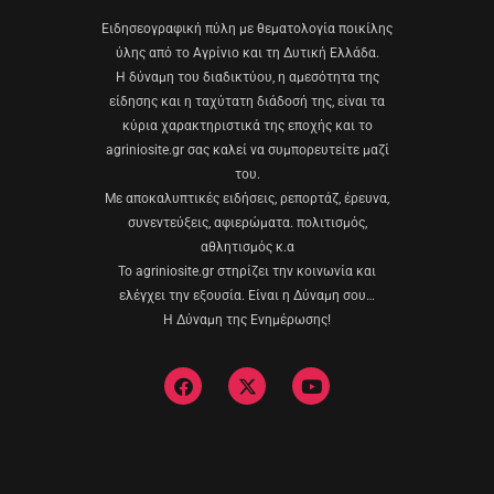
Eιδησεογραφική πύλη με θεματολογία ποικίλης
ύλης από το Αγρίνιο και τη Δυτική Ελλάδα.
Η δύναμη του διαδικτύου, η αμεσότητα της
είδησης και η ταχύτατη διάδοσή της, είναι τα
κύρια χαρακτηριστικά της εποχής και το
agriniosite.gr σας καλεί να συμπορευτείτε μαζί
του.
Με αποκαλυπτικές ειδήσεις, ρεπορτάζ, έρευνα,
συνεντεύξεις, αφιερώματα. πολιτισμός,
αθλητισμός κ.α
Το agriniosite.gr στηρίζει την κοινωνία και
ελέγχει την εξουσία. Είναι η Δύναμη σου…
Η Δύναμη της Ενημέρωσης!