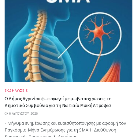
ΕΚΔΗΛΩΣΕΙΣ
Ο Δήμος Αγρινίου φωταγωγεί με μωβ αποχρώσεις το
Δημοτικό Συμβούλιο για τη Νωτιαία Μυϊκή Ατροφία
6 ΑΥΓΟΎΣΤΟΥ, 2026
- Μήνυμα ενημέρωσης και ευαισθητοποίησης με αφορμή τον
Παγκόσμιο Μήνα Ενημέρωσης για τη SMA Η Διεύθυνση
Κοινωνικής Προστασίας & Δημόσιας...