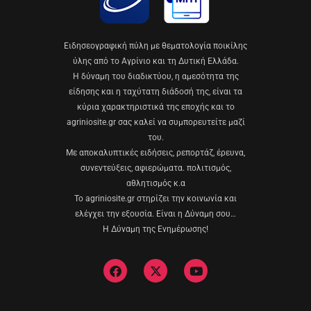
Eιδησεογραφική πύλη με θεματολογία ποικίλης
ύλης από το Αγρίνιο και τη Δυτική Ελλάδα.
Η δύναμη του διαδικτύου, η αμεσότητα της
είδησης και η ταχύτατη διάδοσή της, είναι τα
κύρια χαρακτηριστικά της εποχής και το
agriniosite.gr σας καλεί να συμπορευτείτε μαζί
του.
Με αποκαλυπτικές ειδήσεις, ρεπορτάζ, έρευνα,
συνεντεύξεις, αφιερώματα. πολιτισμός,
αθλητισμός κ.α
Το agriniosite.gr στηρίζει την κοινωνία και
ελέγχει την εξουσία. Είναι η Δύναμη σου…
Η Δύναμη της Ενημέρωσης!