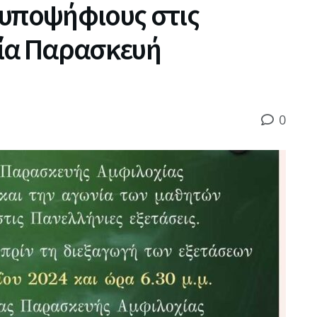
 υποψήφιους στις
γία Παρασκευή
0