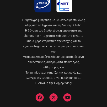
Eιδησεογραφική πύλη με θεματολογία ποικίλης
ύλης από το Αγρίνιο και τη Δυτική Ελλάδα.
Η δύναμη του διαδικτύου, η αμεσότητα της
είδησης και η ταχύτατη διάδοσή της, είναι τα
κύρια χαρακτηριστικά της εποχής και το
agriniosite.gr σας καλεί να συμπορευτείτε μαζί
του.
Με αποκαλυπτικές ειδήσεις, ρεπορτάζ, έρευνα,
συνεντεύξεις, αφιερώματα. πολιτισμός,
αθλητισμός κ.α
Το agriniosite.gr στηρίζει την κοινωνία και
ελέγχει την εξουσία. Είναι η Δύναμη σου…
Η Δύναμη της Ενημέρωσης!