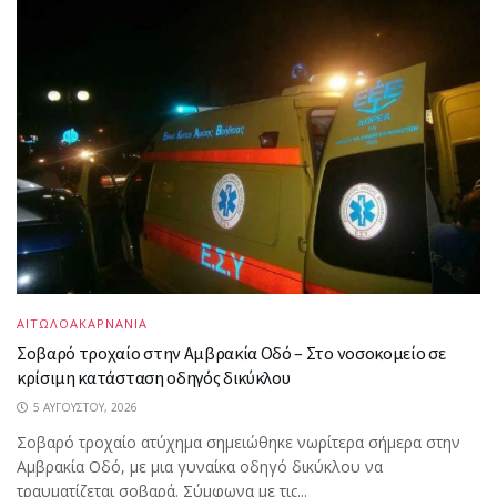
ΑΙΤΩΛΟΑΚΑΡΝΑΝΙΑ
Σοβαρό τροχαίο στην Αμβρακία Οδό – Στο νοσοκομείο σε
κρίσιμη κατάσταση οδηγός δικύκλου
5 ΑΥΓΟΎΣΤΟΥ, 2026
Σοβαρό τροχαίο ατύχημα σημειώθηκε νωρίτερα σήμερα στην
Αμβρακία Οδό, με μια γυναίκα οδηγό δικύκλου να
τραυματίζεται σοβαρά. Σύμφωνα με τις...