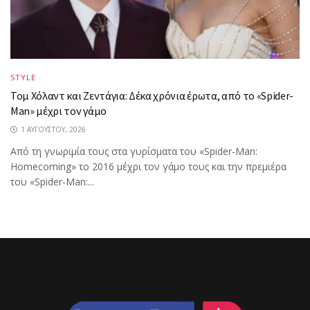
STYLE
Τομ Χόλαντ και Ζεντάγια: Δέκα χρόνια έρωτα, από το «Spider-
Man» μέχρι τον γάμο
1 ΑΥΓΟΎΣΤΟΥ, 2026
Από τη γνωριμία τους στα γυρίσματα του «Spider-Man:
Homecoming» το 2016 μέχρι τον γάμο τους και την πρεμιέρα
του «Spider-Man:...