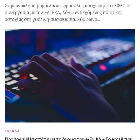
Στην ανάκληση μαρμελάδας φράουλας προχώρησε ο ΕΦΕΤ σε
συνεργασία με την ΕΛΓΕΚΑ, λόγω ενδεχόμενης ποιοτικής
αστοχίας στη γυάλινη συσκευασία. Σύμφωνα...
ΕΛΛΑΔΑ
Προσοχή! Νέα απάτη με το όνομα του e-ΕΦΚΑ – Το email που