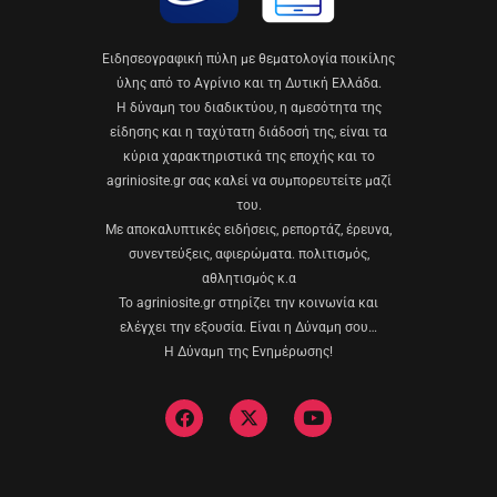
Eιδησεογραφική πύλη με θεματολογία ποικίλης
ύλης από το Αγρίνιο και τη Δυτική Ελλάδα.
Η δύναμη του διαδικτύου, η αμεσότητα της
είδησης και η ταχύτατη διάδοσή της, είναι τα
κύρια χαρακτηριστικά της εποχής και το
agriniosite.gr σας καλεί να συμπορευτείτε μαζί
του.
Με αποκαλυπτικές ειδήσεις, ρεπορτάζ, έρευνα,
συνεντεύξεις, αφιερώματα. πολιτισμός,
αθλητισμός κ.α
Το agriniosite.gr στηρίζει την κοινωνία και
ελέγχει την εξουσία. Είναι η Δύναμη σου…
Η Δύναμη της Ενημέρωσης!