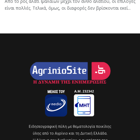
Από το ροζ αλάτι Ιμαλαΐων μέχρι τον ανθό αλατιού, οι επιλογές
είναι πολλές. Τελικά, όμως, οι διαφορές δεν βρίσκονται εκεί...
Eιδησεογραφική πύλη με θεματολογία ποικίλης
ύλης από το Αγρίνιο και τη Δυτική Ελλάδα.