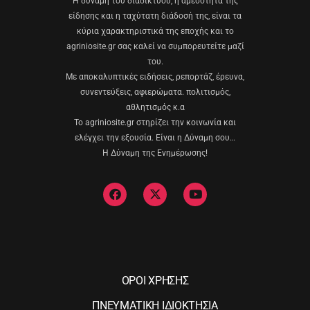
Η δύναμη του διαδικτύου, η αμεσότητα της
είδησης και η ταχύτατη διάδοσή της, είναι τα
κύρια χαρακτηριστικά της εποχής και το
agriniosite.gr σας καλεί να συμπορευτείτε μαζί
του.
Με αποκαλυπτικές ειδήσεις, ρεπορτάζ, έρευνα,
συνεντεύξεις, αφιερώματα. πολιτισμός,
αθλητισμός κ.α
Το agriniosite.gr στηρίζει την κοινωνία και
ελέγχει την εξουσία. Είναι η Δύναμη σου…
Η Δύναμη της Ενημέρωσης!
ΟΡΟΙ ΧΡΗΣΗΣ
ΠΝΕΥΜΑΤΙΚΗ ΙΔΙΟΚΤΗΣΙΑ