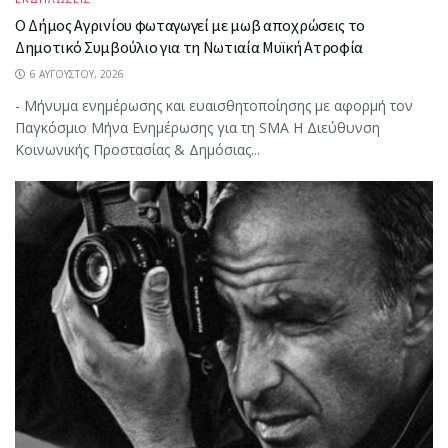
Ο Δήμος Αγρινίου φωταγωγεί με μωβ αποχρώσεις το
Δημοτικό Συμβούλιο για τη Νωτιαία Μυϊκή Ατροφία
6 ΑΥΓΟΎΣΤΟΥ, 2026
- Μήνυμα ενημέρωσης και ευαισθητοποίησης με αφορμή τον
Παγκόσμιο Μήνα Ενημέρωσης για τη SMA Η Διεύθυνση
Κοινωνικής Προστασίας & Δημόσιας...