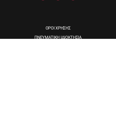
ΟΡΟΙ ΧΡΗΣΗΣ
ΠΝΕΥΜΑΤΙΚΗ ΙΔΙΟΚΤΗΣΙΑ
ΠΡΟΣΤΑΣΙΑ ΠΡΟΣΩΠΙΚΩΝ ΔΕΔΟΜΕΝΩΝ
ΠΟΛΙΤΙΚΗ COOKIES
ΤΑΥΤΟΤΗΤΑ
ΕΠΙΚΟΙΝΩΝΙΑ
Web Design & Development