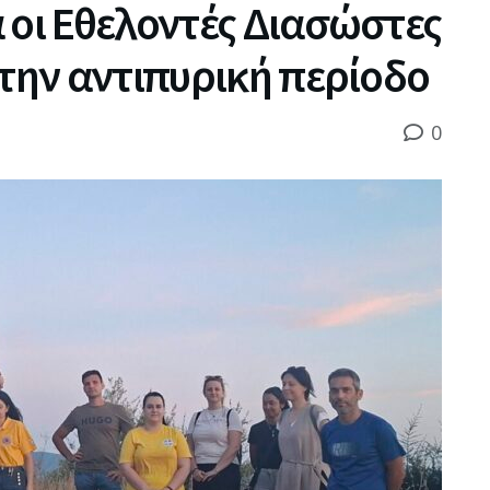
 οι Εθελοντές Διασώστες
 την αντιπυρική περίοδο
0