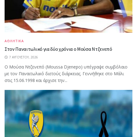
ΑΘΛΗΤΙΚΑ
Στον Παναιτωλικό για δύο χρόνια ο Μούσα Ντζενεπό
7 ΑΥΓΟΎΣΤΟΥ, 2026
Ο Μούσα Ντζενεπό (Moussa Djenepo) υπέγραψε συμβόλαιο
με τον Παναιτωλικό διετούς διάρκειας. Γεννήθηκε στο Μάλι
στις 15.06.1998 και άρχισε την...