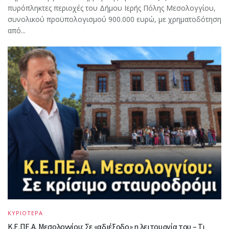
πυρόπληκτες περιοχές του Δήμου Ιερής Πόλης Μεσολογγίου,
συνολικού προϋπολογισμού 900.000 ευρώ, με χρηματοδότηση
από...
ΚΥΡΙΟΤΕΡΑ
Κ.Ε.ΠΕ.Α. Μεσολογγίου: Σε «αδιέξοδο» η λειτουργία του – Τι