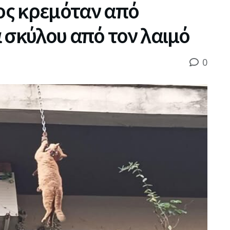
τος κρεμόταν από
 σκύλου από τον λαιμό
0