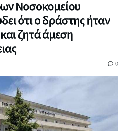
νων Νοσοκομείου
δει ότι ο δράστης ήταν
 και ζητά άμεση
ειας
0