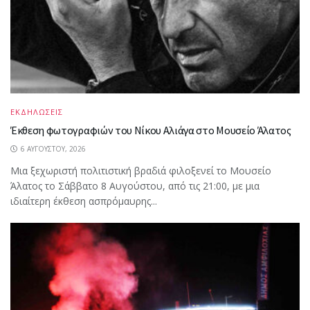
ΕΚΔΗΛΩΣΕΙΣ
Έκθεση φωτογραφιών του Νίκου Αλιάγα στο Μουσείο Άλατος
6 ΑΥΓΟΎΣΤΟΥ, 2026
Μια ξεχωριστή πολιτιστική βραδιά φιλοξενεί το Μουσείο
Άλατος το Σάββατο 8 Αυγούστου, από τις 21:00, με μια
ιδιαίτερη έκθεση ασπρόμαυρης...