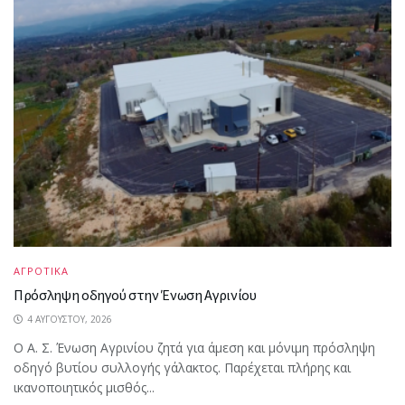
ΑΓΡΟΤΙΚΑ
Πρόσληψη οδηγού στην Ένωση Αγρινίου
4 ΑΥΓΟΎΣΤΟΥ, 2026
Ο Α. Σ. Ένωση Αγρινίου ζητά για άμεση και μόνιμη πρόσληψη
οδηγό βυτίου συλλογής γάλακτος. Παρέχεται πλήρης και
ικανοποιητικός μισθός...