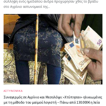
σύλληψη ενός ημεδαπού άνδρα προχώρησαν χθες το βράδυ
στο Αγρίνιο αστυνομικοί της...
ΑΣΤΥΝΟΜΙΚΑ
Συναγερμός σε Αγρίνιο και Μεσολόγγι: «Χτύπησαν» ηλικιωμένες
με τη μέθοδο του μαϊμού λογιστή – Πάνω από 130.000€ η λεία