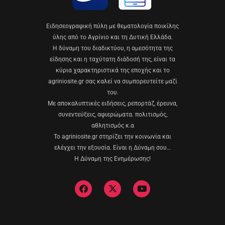
Eιδησεογραφική πύλη με θεματολογία ποικίλης
ύλης από το Αγρίνιο και τη Δυτική Ελλάδα.
Η δύναμη του διαδικτύου, η αμεσότητα της
είδησης και η ταχύτατη διάδοσή της, είναι τα
κύρια χαρακτηριστικά της εποχής και το
agriniosite.gr σας καλεί να συμπορευτείτε μαζί
του.
Με αποκαλυπτικές ειδήσεις, ρεπορτάζ, έρευνα,
συνεντεύξεις, αφιερώματα. πολιτισμός,
αθλητισμός κ.α
Το agriniosite.gr στηρίζει την κοινωνία και
ελέγχει την εξουσία. Είναι η Δύναμη σου…
Η Δύναμη της Ενημέρωσης!