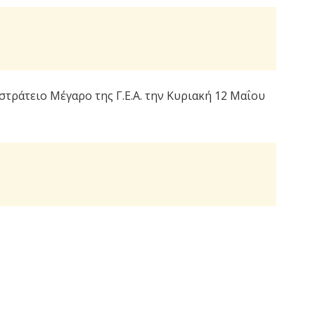
τράτειο Μέγαρο της Γ.Ε.Α. την Κυριακή 12 Μαΐου