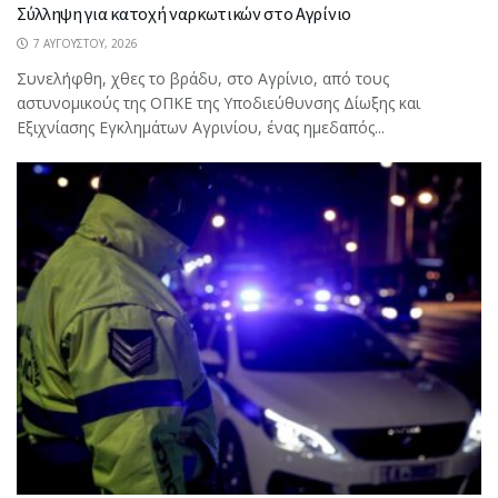
Σύλληψη για κατοχή ναρκωτικών στο Αγρίνιο
7 ΑΥΓΟΎΣΤΟΥ, 2026
Συνελήφθη, χθες το βράδυ, στο Αγρίνιο, από τους
αστυνομικούς της ΟΠΚΕ της Υποδιεύθυνσης Δίωξης και
Εξιχνίασης Εγκλημάτων Αγρινίου, ένας ημεδαπός...