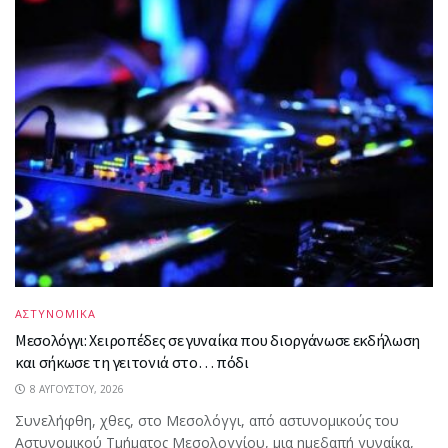
ΑΣΤΥΝΟΜΙΚΑ
Μεσολόγγι: Χειροπέδες σε γυναίκα που διοργάνωσε εκδήλωση
και σήκωσε τη γειτονιά στο… πόδι
8 ΑΥΓΟΎΣΤΟΥ, 2026
Συνελήφθη, χθες, στο Μεσολόγγι, από αστυνομικούς του
Αστυνομικού Τμήματος Μεσολογγίου, μια ημεδαπή γυναίκα,