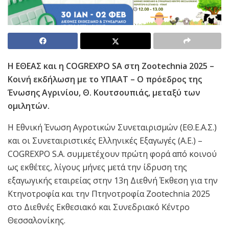
Η ΕΘΕΑΣ και η COGREXPO SA στη Zootechnia 2025 –
Κοινή εκδήλωση με το ΥΠΑΑΤ – Ο πρόεδρος της
Ένωσης Αγρινίου, Θ. Κουτσουπιάς, μεταξύ των
ομιλητών.
Η Εθνική Ένωση Αγροτικών Συνεταιρισμών (ΕΘ.Ε.Α.Σ.)
και οι Συνεταιριστικές Ελληνικές Εξαγωγές (Α.Ε.) –
COGREXPO S.A. συμμετέχουν πρώτη φορά από κοινού
ως εκθέτες, λίγους μήνες μετά την ίδρυση της
εξαγωγικής εταιρείας στην 13η Διεθνή Έκθεση για την
Κτηνοτροφία και την Πτηνοτροφία Zootechnia 2025
στο Διεθνές Εκθεσιακό και Συνεδριακό Κέντρο
Θεσσαλονίκης.