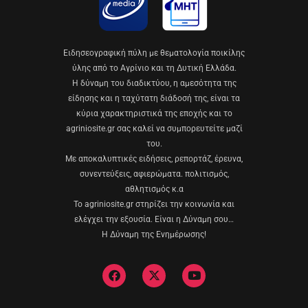
Eιδησεογραφική πύλη με θεματολογία ποικίλης
ύλης από το Αγρίνιο και τη Δυτική Ελλάδα.
Η δύναμη του διαδικτύου, η αμεσότητα της
είδησης και η ταχύτατη διάδοσή της, είναι τα
κύρια χαρακτηριστικά της εποχής και το
agriniosite.gr σας καλεί να συμπορευτείτε μαζί
του.
Με αποκαλυπτικές ειδήσεις, ρεπορτάζ, έρευνα,
συνεντεύξεις, αφιερώματα. πολιτισμός,
αθλητισμός κ.α
Το agriniosite.gr στηρίζει την κοινωνία και
ελέγχει την εξουσία. Είναι η Δύναμη σου…
Η Δύναμη της Ενημέρωσης!