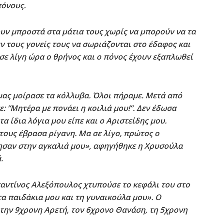
πόνους.
υν μπροστά στα μάτια τους χωρίς να μπορούν να τα
 τους γονείς τους να σωριάζονται στο έδαφος και
σε λίγη ώρα ο θρήνος και ο πόνος έχουν εξαπλωθεί
μας μοίρασε τα κόλλυβα. Όλοι πήραμε. Μετά από
πε: ”Μητέρα με πονάει η κοιλιά μου!”. Δεν έδωσα
α ίδια λόγια μου είπε και ο Αριστείδης μου.
τους έβρασα ρίγανη. Μα σε λίγο, πρώτος ο
χησαν στην αγκαλιά μου», αφηγήθηκε η Χρυσούλα
.
αντίνος Αλεξόπουλος χτυπούσε το κεφάλι του στο
α παιδάκια μου και τη γυναικούλα μου». Ο
 την 9χρονη Αρετή, τον 6χρονο Θανάση, τη 5χρονη