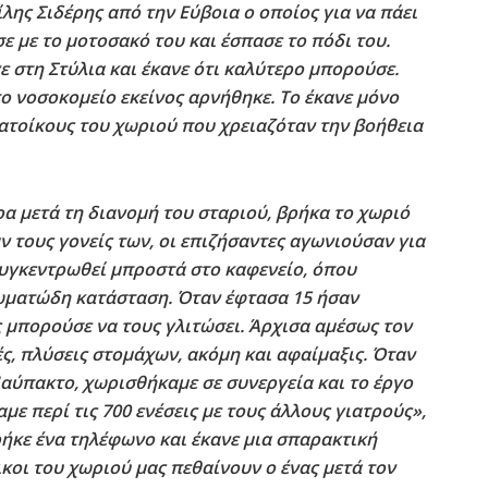
ίλης Σιδέρης από την Εύβοια ο οποίος για να πάει
ε με το μοτοσακό του και έσπασε το πόδι του.
ε στη Στύλια και έκανε ότι καλύτερο μπορούσε.
ο νοσοκομείο εκείνος αρνήθηκε. Το έκανε μόνο
κατοίκους του χωριού που χρειαζόταν την βοήθεια
ρα μετά τη διανομή του σταριού, βρήκα το χωριό
ν τους γονείς των, οι επιζήσαντες αγωνιούσαν για
συγκεντρωθεί μπροστά στο καφενείο, όπου
κωματώδη κατάσταση. Όταν έφτασα 15 ήσαν
ς μπορούσε να τους γλιτώσει. Άρχισα αμέσως τον
ές, πλύσεις στομάχων, ακόμη και αφαίμαξις. Όταν
αύπακτο, χωρισθήκαμε σε συνεργεία και το έργο
ε περί τις 700 ενέσεις με τους άλλους γιατρούς»,
ρήκε ένα τηλέφωνο και έκανε μια σπαρακτική
κοι του χωριού μας πεθαίνουν ο ένας μετά τον