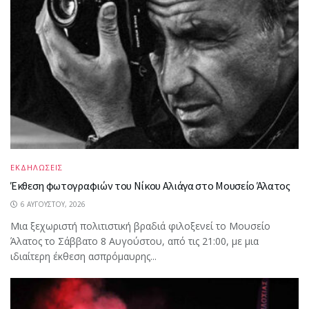
ΕΚΔΗΛΩΣΕΙΣ
Έκθεση φωτογραφιών του Νίκου Αλιάγα στο Μουσείο Άλατος
6 ΑΥΓΟΎΣΤΟΥ, 2026
Μια ξεχωριστή πολιτιστική βραδιά φιλοξενεί το Μουσείο
Άλατος το Σάββατο 8 Αυγούστου, από τις 21:00, με μια
ιδιαίτερη έκθεση ασπρόμαυρης...