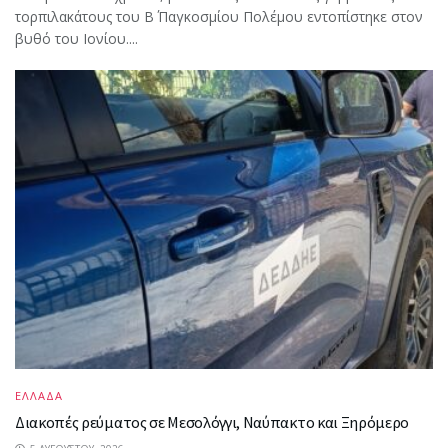
τορπιλακάτους του Β΄ Παγκοσμίου Πολέμου εντοπίστηκε στον
βυθό του Ιονίου....
ΕΛΛΑΔΑ
Διακοπές ρεύματος σε Μεσολόγγι, Ναύπακτο και Ξηρόμερο