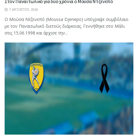
Στον Παναιτωλικό για δύο χρόνια ο Μούσα Ντζενεπό
7 ΑΥΓΟΎΣΤΟΥ, 2026
Ο Μούσα Ντζενεπό (Moussa Djenepo) υπέγραψε συμβόλαιο
με τον Παναιτωλικό διετούς διάρκειας. Γεννήθηκε στο Μάλι
στις 15.06.1998 και άρχισε την...