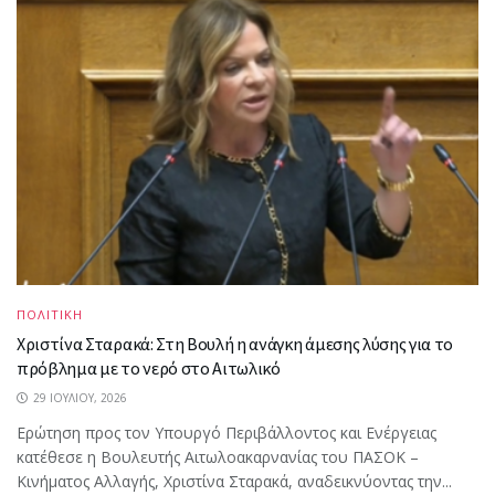
ΠΟΛΙΤΙΚΗ
Χριστίνα Σταρακά: Στη Βουλή η ανάγκη άμεσης λύσης για το
πρόβλημα με το νερό στο Αιτωλικό
29 ΙΟΥΛΊΟΥ, 2026
Ερώτηση προς τον Υπουργό Περιβάλλοντος και Ενέργειας
κατέθεσε η Βουλευτής Αιτωλοακαρνανίας του ΠΑΣΟΚ –
Κινήματος Αλλαγής, Χριστίνα Σταρακά, αναδεικνύοντας την...