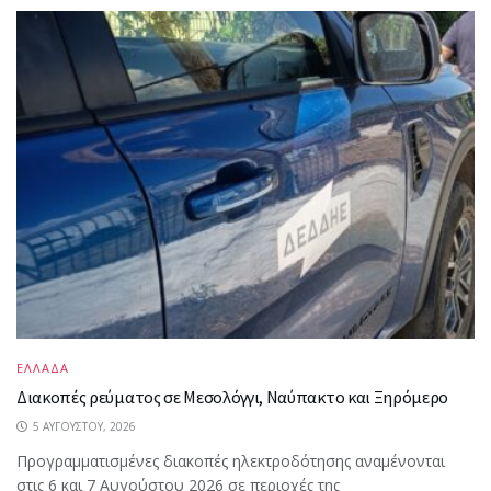
ΕΛΛΑΔΑ
Διακοπές ρεύματος σε Μεσολόγγι, Ναύπακτο και Ξηρόμερο
5 ΑΥΓΟΎΣΤΟΥ, 2026
Προγραμματισμένες διακοπές ηλεκτροδότησης αναμένονται
στις 6 και 7 Αυγούστου 2026 σε περιοχές της