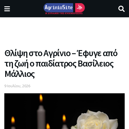
Θλίψη στο Αγρίνιο – Έφυγε από
τη ζωή ο παιδίατρος Βασίλειος
Μάλλιος
9 Ιουλίου, 2026