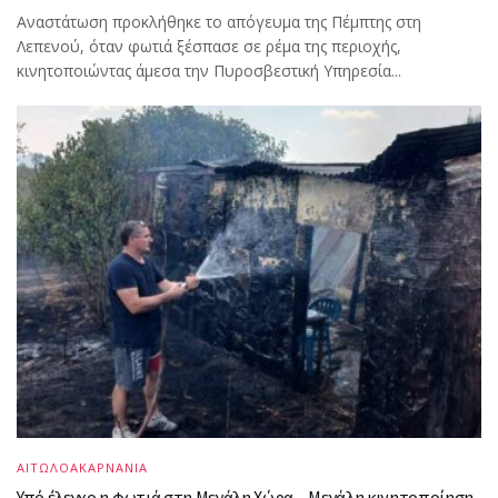
Αναστάτωση προκλήθηκε το απόγευμα της Πέμπτης στη
Λεπενού, όταν φωτιά ξέσπασε σε ρέμα της περιοχής,
κινητοποιώντας άμεσα την Πυροσβεστική Υπηρεσία...
ΑΙΤΩΛΟΑΚΑΡΝΑΝΙΑ
Υπό έλεγχο η φωτιά στη Μεγάλη Χώρα – Μεγάλη κινητοποίηση