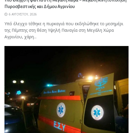
Πυροσβεστικής και Δήμου Αγρινίου
6 ΑΥΓΟΎΣΤΟΥ, 2026
Υπό έλεγχο τέθηκε η πυρκαγιά που εκδηλώθηκε το μεσημέρι
της Πέμπτης στη θέση Υψηλή Παναγία στη Μεγάλη Χώρα
Αγρινίου, χάρη...