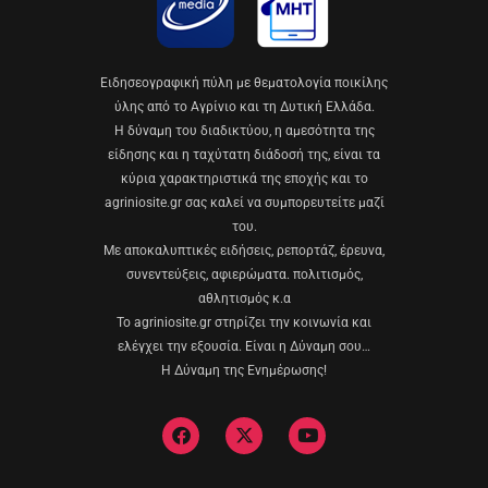
Eιδησεογραφική πύλη με θεματολογία ποικίλης
ύλης από το Αγρίνιο και τη Δυτική Ελλάδα.
Η δύναμη του διαδικτύου, η αμεσότητα της
είδησης και η ταχύτατη διάδοσή της, είναι τα
κύρια χαρακτηριστικά της εποχής και το
agriniosite.gr σας καλεί να συμπορευτείτε μαζί
του.
Με αποκαλυπτικές ειδήσεις, ρεπορτάζ, έρευνα,
συνεντεύξεις, αφιερώματα. πολιτισμός,
αθλητισμός κ.α
Το agriniosite.gr στηρίζει την κοινωνία και
ελέγχει την εξουσία. Είναι η Δύναμη σου…
Η Δύναμη της Ενημέρωσης!