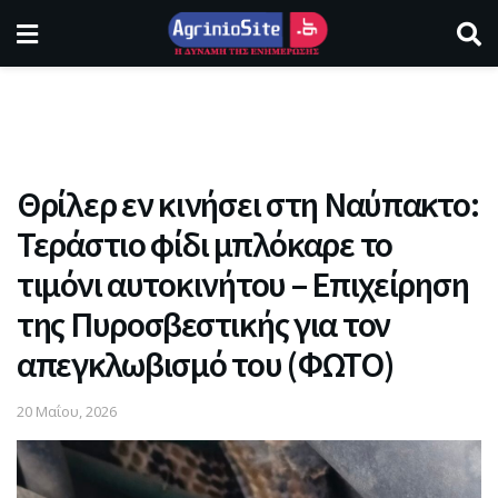
Θρίλερ εν κινήσει στη Ναύπακτο:
Τεράστιο φίδι μπλόκαρε το
τιμόνι αυτοκινήτου – Επιχείρηση
της Πυροσβεστικής για τον
απεγκλωβισμό του (ΦΩΤΟ)
20 Μαΐου, 2026