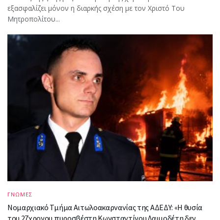
εξασφαλίζει μόνον η διαρκής σχέση με τον Χριστό Του
Μητροπολίτου...
ΓΝΩΜΕΣ
Νομαρχιακό Τμήμα Αιτωλοακαρνανίας της ΑΔΕΔΥ: «Η θυσία
του 27χρονου πυροσβέστη Κωνσταντίνου Λαιμοδέτη δεν