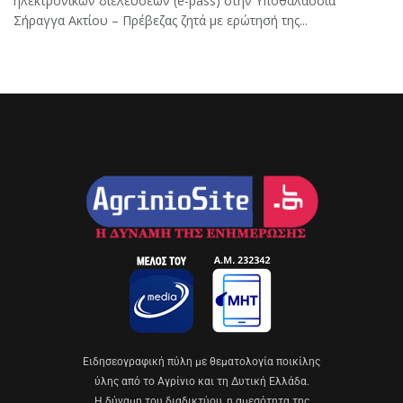
ηλεκτρονικών διελεύσεων (e-pass) στην Υποθαλάσσια
Σήραγγα Ακτίου – Πρέβεζας ζητά με ερώτησή της...
Eιδησεογραφική πύλη με θεματολογία ποικίλης
ύλης από το Αγρίνιο και τη Δυτική Ελλάδα.
Η δύναμη του διαδικτύου, η αμεσότητα της