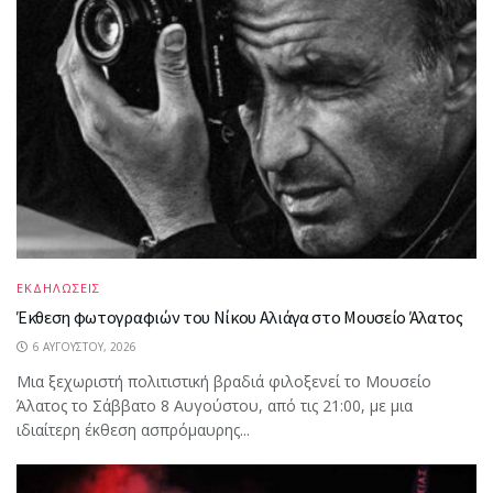
ΕΚΔΗΛΩΣΕΙΣ
Έκθεση φωτογραφιών του Νίκου Αλιάγα στο Μουσείο Άλατος
6 ΑΥΓΟΎΣΤΟΥ, 2026
Μια ξεχωριστή πολιτιστική βραδιά φιλοξενεί το Μουσείο
Άλατος το Σάββατο 8 Αυγούστου, από τις 21:00, με μια
ιδιαίτερη έκθεση ασπρόμαυρης...