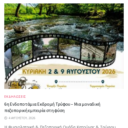
ΕΚΔΗΛΩΣΕΙΣ
6η Ενδοποτάμια Εκδρομή Τρύφου – Μια μοναδική
πεζοπορική εμπειρία στη φύση
4 ΑΥΓΟΎΣΤΟΥ, 2026
Η Φυσιολατρική & Πεζοπορική Ομάδα Κατούνας & Τρύφου