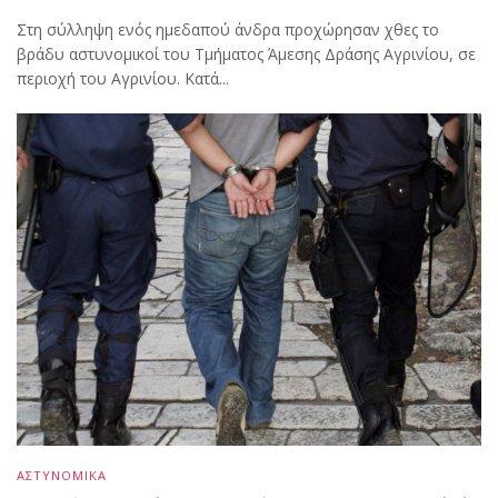
Στη σύλληψη ενός ημεδαπού άνδρα προχώρησαν χθες το
βράδυ αστυνομικοί του Τμήματος Άμεσης Δράσης Αγρινίου, σε
περιοχή του Αγρινίου. Κατά...
ΑΣΤΥΝΟΜΙΚΑ