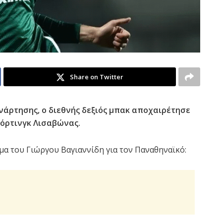
Share on Twitter
νάρτησης, o διεθνής δεξιός μπακ αποχαιρέτησε
πόρτινγκ Λισαβώνας.
υμα του Γιώργου Βαγιαννίδη για τον Παναθηναϊκό: