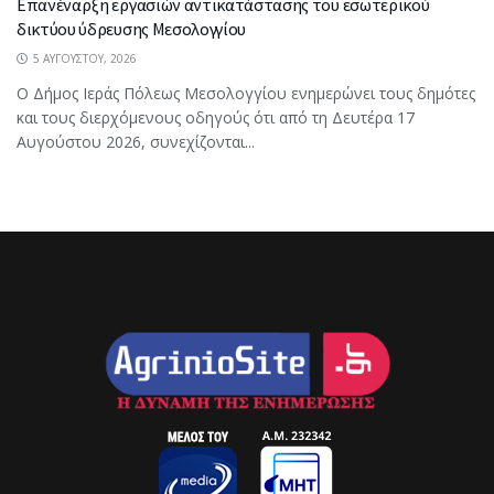
Επανέναρξη εργασιών αντικατάστασης του εσωτερικού
δικτύου ύδρευσης Μεσολογγίου
5 ΑΥΓΟΎΣΤΟΥ, 2026
Ο Δήμος Ιεράς Πόλεως Μεσολογγίου ενημερώνει τους δημότες
και τους διερχόμενους οδηγούς ότι από τη Δευτέρα 17
Αυγούστου 2026, συνεχίζονται...