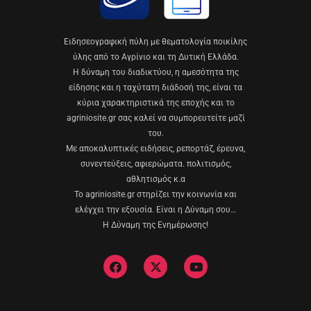
Eιδησεογραφική πύλη με θεματολογία ποικίλης
ύλης από το Αγρίνιο και τη Δυτική Ελλάδα.
Η δύναμη του διαδικτύου, η αμεσότητα της
είδησης και η ταχύτατη διάδοσή της, είναι τα
κύρια χαρακτηριστικά της εποχής και το
agriniosite.gr σας καλεί να συμπορευτείτε μαζί
του.
Με αποκαλυπτικές ειδήσεις, ρεπορτάζ, έρευνα,
συνεντεύξεις, αφιερώματα. πολιτισμός,
αθλητισμός κ.α
Το agriniosite.gr στηρίζει την κοινωνία και
ελέγχει την εξουσία. Είναι η Δύναμη σου…
Η Δύναμη της Ενημέρωσης!