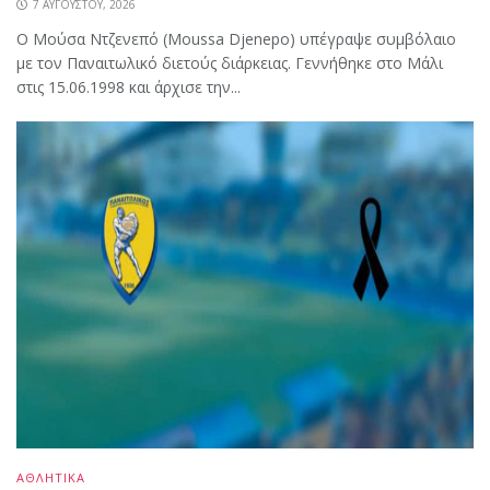
7 ΑΥΓΟΎΣΤΟΥ, 2026
Ο Μούσα Ντζενεπό (Moussa Djenepo) υπέγραψε συμβόλαιο
με τον Παναιτωλικό διετούς διάρκειας. Γεννήθηκε στο Μάλι
στις 15.06.1998 και άρχισε την...
ΑΘΛΗΤΙΚΑ