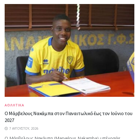
ΑΘΛΗΤΙΚΑ
Ο Μάρβελους Nακάμπα στον Παναιτωλικό έως τον Ιούνιο του
2027
7 ΑΥΓΟΎΣΤΟΥ, 2026
Ο Μάρβελους Nακάμπα (Marvelous Nakamba) υπέγραψε