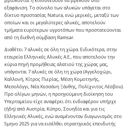
βρίσκονται ή κινδυνεύουν να βρεθούν υπό
εξαφάνιση. Το σύνολο των αλυκών υπάγεται στο
δίκτυο προστασίας Natura, ενώ μερικές, μεταξύ των
οποίων και οι μεγαλύτερες αλυκές, αποτελούν
τμήματα ευρύτερων υγροτόπων που προστατεύονται
από τη διεθνή σύμβαση Ramsar.
Διαθέτει 7 αλυκές σε όλη τη χώρα. Ειδικότερα, στην
εταιρεία Ελληνικές Αλυκές Α.Ε., που αποτελούν την
κύρια πηγή προμήθειας αλατιού της χώρας μας,
υπάγονται 7 αλυκές σε όλη τη χώρα (Αγγελοχώρι,
Καλλονή, Κίτρος Πιερίας, Μέση Κομοτηνής,
Μεσολόγγι, Νέα Κεσσάνη Ξάνθης, Πολίχνιτος Λέσβου).
Προ ολίγων μηνών, η προηγούμενη διοίκηση του
Υπερταμείου είχε αναφέρει ότι ενδιαφέρον υπήρχε
(ήδη) από Αυστρία, Κύπρο, Σουηδία και για τις
Ελληνικές Αλυκές, ενώ αναμένονταν διαγωνισμός στο
5μηνο 2025 για να εισέλθει στρατηγικός επενδυτής