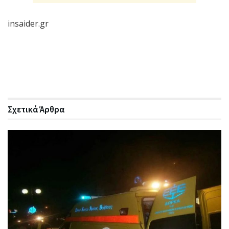
insaider.gr
Σχετικά
Άρθρα