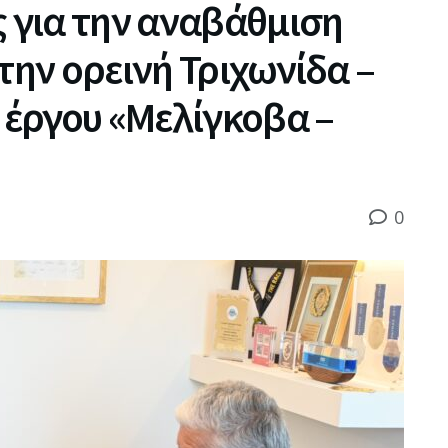
για την αναβάθμιση
την ορεινή Τριχωνίδα –
υ έργου «Μελίγκοβα –
0