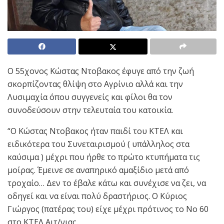
Ο 55χονος Κώστας Ντοβακος έφυγε από την ζωή
σκορπίζοντας θλίψη στο Αγρίνιο αλλά και την
Λυσιμαχία όπου συγγενείς και φίλοι θα τον
συνοδεύσουν στην τελευταία του κατοικία.
“Ο Κώστας Ντοβακος ήταν παιδί του ΚΤΕΛ και
ειδικότερα του Συνεταιρισμού ( υπάλληλος στα
καύσιμα ) μέχρι που ήρθε το πρώτο κτυπήματα τις
μοίρας. Έμεινε σε αναπηρικό αμαξίδιο μετά από
τροχαίο… Δεν το έβαλε κάτω και συνέχισε να ζει, να
οδηγεί και να είναι πολύ δραστήριος. Ο Κύριος
Γιώργος (πατέρας του) είχε μέχρι πρότινος το Νο 60
στο ΚΤΕΛ Αιτ/νιας.