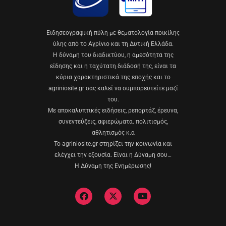
Eιδησεογραφική πύλη με θεματολογία ποικίλης
ύλης από το Αγρίνιο και τη Δυτική Ελλάδα.
Η δύναμη του διαδικτύου, η αμεσότητα της
είδησης και η ταχύτατη διάδοσή της, είναι τα
κύρια χαρακτηριστικά της εποχής και το
agriniosite.gr σας καλεί να συμπορευτείτε μαζί
του.
Με αποκαλυπτικές ειδήσεις, ρεπορτάζ, έρευνα,
συνεντεύξεις, αφιερώματα. πολιτισμός,
αθλητισμός κ.α
Το agriniosite.gr στηρίζει την κοινωνία και
ελέγχει την εξουσία. Είναι η Δύναμη σου…
Η Δύναμη της Ενημέρωσης!