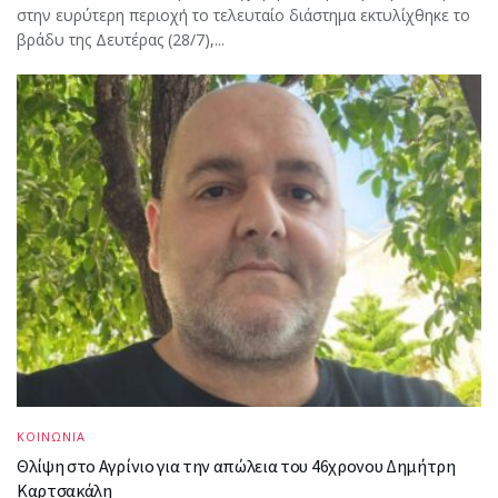
στην ευρύτερη περιοχή το τελευταίο διάστημα εκτυλίχθηκε το
βράδυ της Δευτέρας (28/7),...
ΚΟΙΝΩΝΙΑ
Θλίψη στο Αγρίνιο για την απώλεια του 46χρονου Δημήτρη
Καρτσακάλη