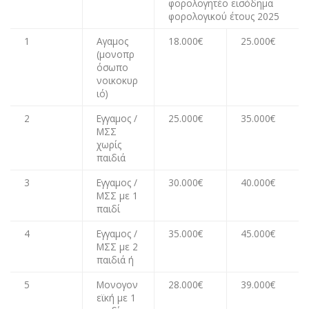
φορολογητέο εισόδημα
φορολογικού έτους 2025
1
Αγαμος
18.000€
25.000€
(μονοπρ
όσωπο
νοικοκυρ
ιό)
2
Εγγαμος /
25.000€
35.000€
ΜΣΣ
χωρίς
παιδιά
3
Εγγαμος /
30.000€
40.000€
ΜΣΣ με 1
παιδί
4
Εγγαμος /
35.000€
45.000€
ΜΣΣ με 2
παιδιά ή
5
Μονογον
28.000€
39.000€
εϊκή με 1