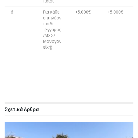
παιδί
6
Για κάθε
+5.000€
+5.000€
επιπλέον
παιδί
(Εγγαμος
/ΜΣΣ/
Μονογον
εϊκή)
Σχετικά
Άρθρα