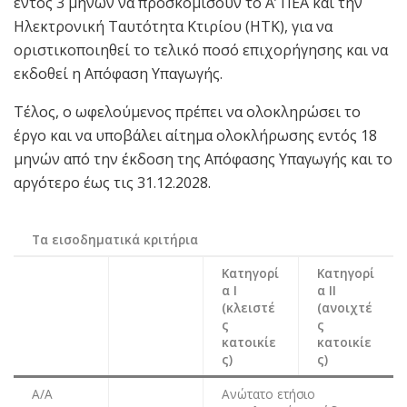
εντός 3 μηνών να προσκομίσουν το Α’ ΠΕΑ και την
Ηλεκτρονική Ταυτότητα Κτιρίου (ΗΤΚ), για να
οριστικοποιηθεί το τελικό ποσό επιχορήγησης και να
εκδοθεί η Απόφαση Υπαγωγής.
Τέλος, ο ωφελούμενος πρέπει να ολοκληρώσει το
έργο και να υποβάλει αίτημα ολοκλήρωσης εντός 18
μηνών από την έκδοση της Απόφασης Υπαγωγής και το
αργότερο έως τις 31.12.2028.
Τα εισοδηματικά κριτήρια
Κατηγορί
Κατηγορί
α Ι
α ΙΙ
(κλειστέ
(ανοιχτέ
ς
ς
κατοικίε
κατοικίε
ς)
ς)
Α/Α
Ανώτατο ετήσιο