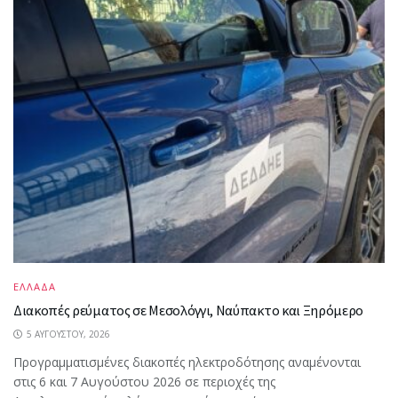
ΕΛΛΑΔΑ
Διακοπές ρεύματος σε Μεσολόγγι, Ναύπακτο και Ξηρόμερο
5 ΑΥΓΟΎΣΤΟΥ, 2026
Προγραμματισμένες διακοπές ηλεκτροδότησης αναμένονται
στις 6 και 7 Αυγούστου 2026 σε περιοχές της