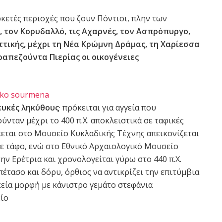
ρκετές περιοχές που ζουν Πόντιοι, πλην των
 τον Κορυδαλλό, τις Αχαρνές, τον Ασπρόπυργο,
ττικής, μέχρι τη Νέα Κρώμνη Δράμας, τη Χαρίεσσα
ραπεζούντα Πιερίας οι οικογένειες
λευκές ληκύθους
· πρόκειται για αγγεία που
νταν μέχρι το 400 π.Χ. αποκλειστικά σε ταφικές
σκεται στο Μουσείο Κυκλαδικής Τέχνης απεικονίζεται
ε τάφο, ενώ στο Εθνικό Αρχαιολογικό Μουσείο
ν Ερέτρια και χρονολογείται γύρω στο 440 π.Χ.
έτασο και δόρυ, όρθιος να αντικρίζει την επιτύμβια
κεία μορφή με κάνιστρο γεμάτο στεφάνια
είο