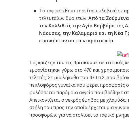
Το ταφικό έθιμο τηρείται ευλαβικά σε α
τελευταίων δύο ετών.
Από τα Σούρμενα,
την Καλλιθέα, την Αγία Βαρβάρα της Α
Νάουσας, την Καλαμαριά και τη Νέα Τ
επισκέπτονται τα νεκροταφεία
.
Τις «ρίζες» του τις βρίσκουμε σε αττικές 
εμφανίστηκαν γύρω στο 470 και χρησιμοποιού
τελετές. Σε μία λήκυθο του 430 π.Χ. που βρί
πεπλοφόρος γυναίκα που φέρει προσφορές σ
φυλάσσεται παρόμοιο αγγείο που βρέθηκε στη
Απεικονίζεται ο νεκρός έφηβος με χλαμύδα, π
στήλη του προς την οποία έρχεται μια γυναι
προσφορών, για να στολίσει το ταφικό μνημ